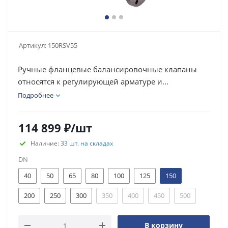
Артикул:
150RSV55
Ручные фланцевые балансировочные клапаны
относятся к регулирующей арматуре и...
Подробнее
114 899
₽
/шт
Наличие:
33 шт. на складах
DN
40
50
65
80
100
125
150
200
250
300
350
400
450
500
В корзину