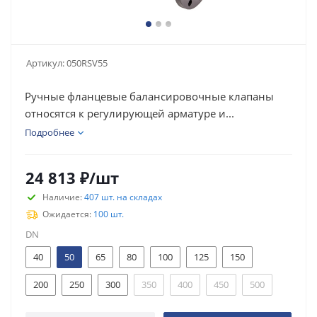
Артикул:
050RSV55
Ручные фланцевые балансировочные клапаны
относятся к регулирующей арматуре и...
Подробнее
24 813
₽
/шт
Наличие:
407 шт. на складах
Ожидается:
100 шт.
DN
40
50
65
80
100
125
150
200
250
300
350
400
450
500