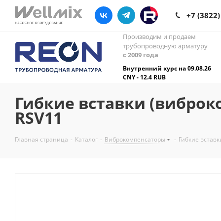
+7 (3822)
Производим и продаем
трубопроводную арматуру
с 2009 года
Внутренний курс на 09.08.26
CNY - 12.4 RUB
Гибкие вставки (вибро
RSV11
Главная страница
-
Каталог
-
Виброкомпенсаторы
-
Гибкие встав