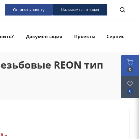
Оставить заявку
Наличие на складах
упить?
Документация
Проекты
Сервис
резьбовые REON тип
0
0
...