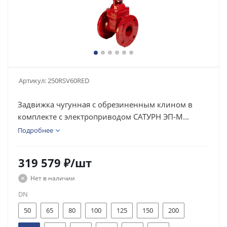
Артикул:
250RSV60RED
Задвижка чугунная с обрезиненным клином в
комплекте с электроприводом САТУРН ЭП-М...
Подробнее
319 579
₽
/шт
Нет в наличии
DN
50
65
80
100
125
150
200