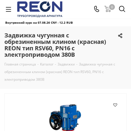
0
Внутренний курс на 07.08.26
CNY - 12.2 RUB
Задвижка чугунная с
обрезиненным клином (красная)
REON тип RSV60, PN16 с
электроприводом 380В
Главная страница
-
Каталог
-
Задвижки
-
Задвижка чугунная с
обрезиненным клином (красная) REON тип RSV60, PN16 с
электроприводом 380В