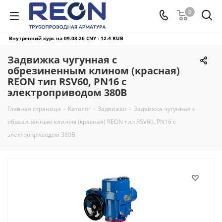
0
Внутренний курс на 09.08.26
CNY - 12.4 RUB
Задвижка чугунная с
обрезиненным клином (красная)
REON тип RSV60, PN16 с
электроприводом 380В
Главная страница
-
Каталог
-
Задвижки
-
Задвижка чугунная с
обрезиненным клином (красная) REON тип RSV60, PN16 с
электроприводом 380В