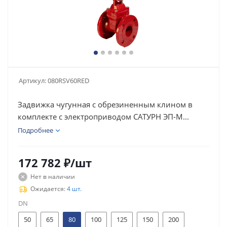
Артикул:
080RSV60RED
Задвижка чугунная с обрезиненным клином в
комплекте с электроприводом САТУРН ЭП-М...
Подробнее
172 782
₽
/шт
Нет в наличии
Ожидается:
4 шт.
DN
50
65
80
100
125
150
200