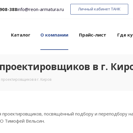
 908-388
info@reon-armatura.ru
Личный кабинет ТАНК
Каталог
О компании
Прайс-лист
Где ку
проектировщиков в г. Кир
 проектировщиков в г. Киров
ля проектировщиков, посвящённый подбору и переподбору н
ФО Тимофей Вельсин.