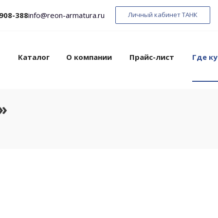
 908-388
info@reon-armatura.ru
Личный кабинет ТАНК
Каталог
О компании
Прайс-лист
Где ку
»