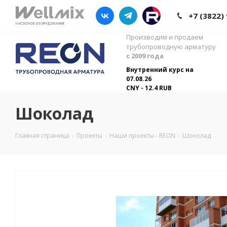
+7 (3822)
Производим и продаем
трубопроводную арматуру
с 2009 года
Внутренний курс на
07.08.26
CNY - 12.4 RUB
Шоколад
Главная страница
-
Проекты
-
Наши проекты - REON
-
Шоколад