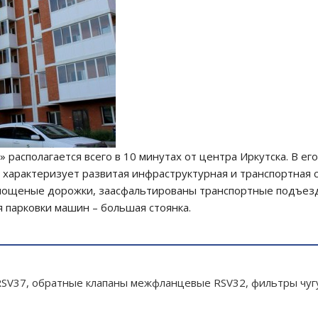
асполагается всего в 10 минутах от центра Иркутска. В ег
 характеризует развитая инфраструктурная и транспортная 
мощеные дорожки, заасфальтированы транспортные подъезды
я парковки машин – большая стоянка.
SV37, обратные клапаны межфланцевые RSV32, фильтры чуг