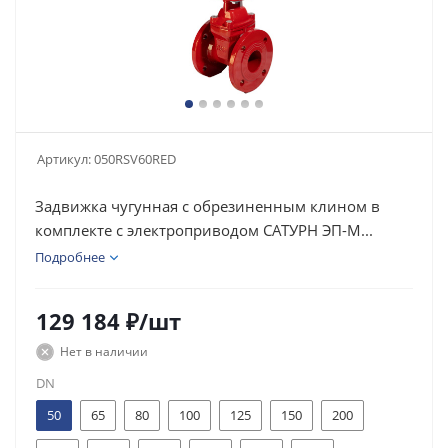
Артикул:
050RSV60RED
Задвижка чугунная с обрезиненным клином в
комплекте с электроприводом САТУРН ЭП-М...
Подробнее
129 184
₽
/шт
Нет в наличии
DN
50
65
80
100
125
150
200