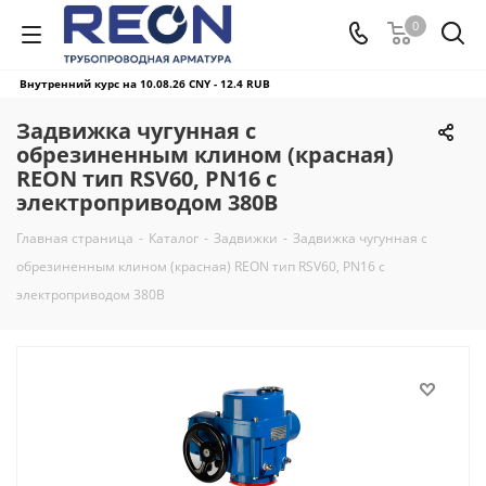
0
Внутренний курс на 10.08.26
CNY - 12.4 RUB
Задвижка чугунная с
обрезиненным клином (красная)
REON тип RSV60, PN16 с
электроприводом 380В
Главная страница
-
Каталог
-
Задвижки
-
Задвижка чугунная с
обрезиненным клином (красная) REON тип RSV60, PN16 с
электроприводом 380В