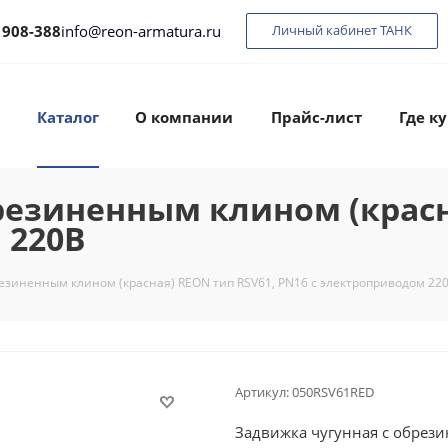
 908-388
info@reon-armatura.ru
Личный кабинет ТАНК
Каталог
О компании
Прайс-лист
Где к
резиненным клином (красн
 220В
резиненным клином (красная) REON тип RSV61, PN16 с электроприводом 22
Артикул:
050RSV61RED
Задвижка чугунная с обрези