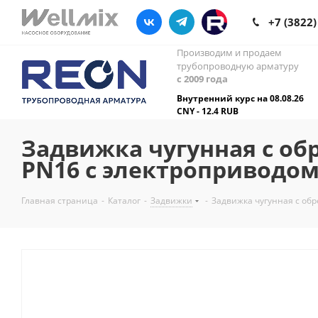
+7 (3822)
Производим и продаем
трубопроводную арматуру
с 2009 года
Внутренний курс на 08.08.26
CNY - 12.4 RUB
Задвижка чугунная с об
PN16 с электроприводом
Главная страница
-
Каталог
-
Задвижки
-
Задвижка чугунная с об