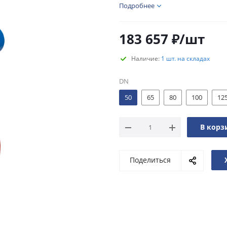
Подробнее
183 657
₽
/шт
Наличие:
1 шт. на складах
DN
50
65
80
100
12
В корз
Поделиться