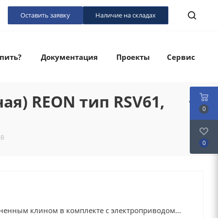
Оставить заявку
Наличие на складах
упить?
Документация
Проекты
Сервис
ая) REON тип RSV61,
0
0В
0
ненным клином в комплекте с электроприводом...