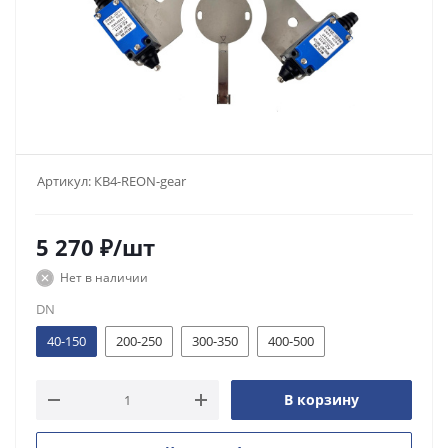
Артикул:
КВ4-REON-gear
5 270
₽
/шт
Нет в наличии
DN
40-150
200-250
300-350
400-500
В корзину