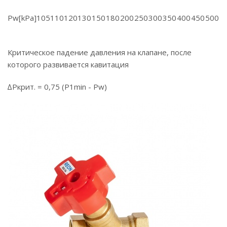
Pw[kPa]
105
110
120
130
150
180
200
250
300
350
400
450
500
Критическое падение давления на клапане, после
которого развивается кавитация
∆Pкрит. = 0,75 (P1min - Pw)