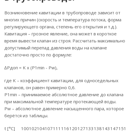
Возникновение кавитации в трубопроводе зависит от
многих причин (скорость и температура потока, форма
регулирующего органа, степень его открытия и т.д.).
Кавитация – грозное явление, она может в короткое
время вывести клапан из строя. Рассчитать максимально
допустимый перепад давления воды на клапане
достаточно просто по формуле:
∆Pдоп = K x (P1min - Pw),
где K – коэффициент кавитации, для односедельных
клапанов, он равен примерно 0,6.
P1min – принимаемое абсолютное давление до клапана
при максимальной температуре протекающей воды.
Pw – абсолютное давление насыщенного пара, которое
берётся из таблицы.
t [°C]
100
102
104
107
111
116
120
127
133
138
143
147
151